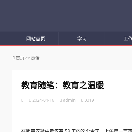
网站首页
学习
工
首页
>>
感悟
教育随笔：教育之温暖
2024-04-16
admin
3319
在距离安徽中考仅有 59 天的这个今天，上午第一