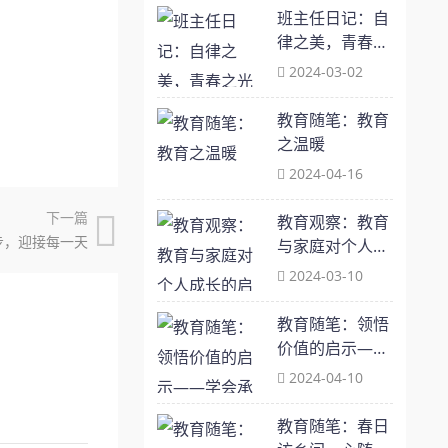
班主任日记：自
律之美，青春之
光
2024-03-02
教育随笔：教育
之温暖
2024-04-16
下一篇
教育观察：教育
步，迎接每一天
与家庭对个人成
长的启示 ——初
2024-03-10
步认识一本书
《你当像鸟飞往
教育随笔：领悟
你的山》
价值的启示——
学会承担责任
2024-04-10
教育随笔：春日