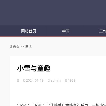
网站首页
学习
工
首页
>>
生活
小雪与童趣
2024-01-19
admin
1939
“下雪了，下雪了！”伴随着儿童纯真的喊声，一场