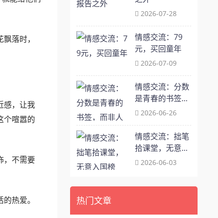
2026-07-28
情感交流：79
花飘落时，
元，买回童年
2026-07-09
。
情感交流：分数
是青春的书签，
近感，让我
而非人生的终局
2026-06-26
这个喧嚣的
情感交流：拙笔
拾课堂，无意入
饰，不需要
国榜
2026-06-03
热门文章
活的热爱。