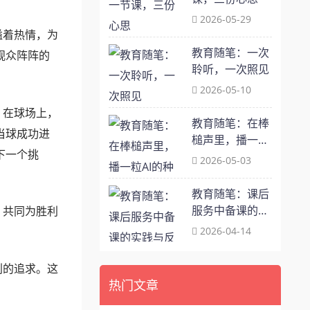
2026-05-29
溢着热情，为
教育随笔：一次
观众阵阵的
聆听，一次照见
2026-05-10
。在球场上，
教育随笔：在棒
当球成功进
槌声里，播一粒
下一个挑
AI的种子
2026-05-03
教育随笔：课后
服务中备课的实
，共同为胜利
践与反思
2026-04-14
利的追求。这
热门文章