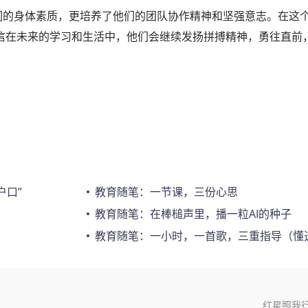
的身体素质，更培养了他们的团队协作精神和坚强意志。在这
信在未来的学习和生活中，他们会继续发扬拼搏精神，勇往直前
户口”
教育随笔：一节课，三份心思
教育随笔：在棒槌声里，播一粒AI的种子
教育随笔：一小时，一首歌，三重指导（懂
红星照我