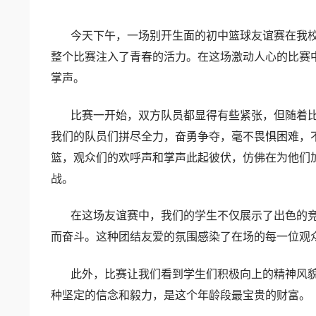
今天下午，一场别开生面的初中篮球友谊赛在我校
整个比赛注入了青春的活力。在这场激动人心的比赛
掌声。
比赛一开始，双方队员都显得有些紧张，但随着比
我们的队员们拼尽全力，奋勇争夺，毫不畏惧困难，
篮，观众们的欢呼声和掌声此起彼伏，仿佛在为他们
战。
在这场友谊赛中，我们的学生不仅展示了出色的竞
而奋斗。这种团结友爱的氛围感染了在场的每一位观
此外，比赛让我们看到学生们积极向上的精神风貌
种坚定的信念和毅力，是这个年龄段最宝贵的财富。