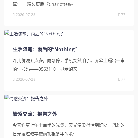
算”——精装原版《Charlotte&···
2026-07-28
77
生活随笔：雨后的“Nothing”
昨儿傍晚五点多，雨刚停，手机突然响了。屏幕上蹦出一串
陌生号码——0563110，显示的来···
2026-07-28
77
情感交流：报告之外
今天约莫上午十点半的光景，天光温柔得恰到好处。斜斜的
日光漫过教学楼前扎根多年的老···