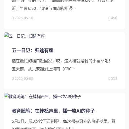
那一刻，轰的一声，早高峰的平静被撞得粉碎。 县政府附
近，早晨6:50，钢铁与血肉的相遇···
2026-05-10
498
五一日记：归途有座
选在最忙的档口赶回家，哎，这大概就是我的小宿命吧！
五天前，从六安蹦到上海南（C30···
2026-05-03
553
教育随笔：在棒槌声里，播一粒AI的种子
5月3日，我3次按下录制键，每次都被窗外的热闹搅局。鞭