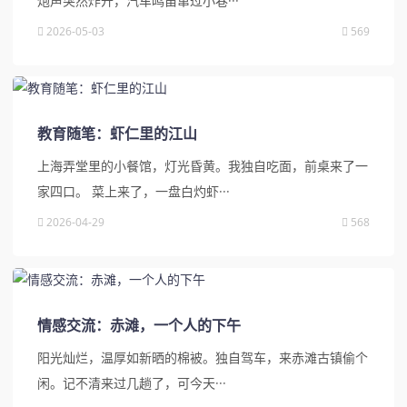
炮声突然炸开，汽车鸣笛窜过小巷···
2026-05-03
569
教育随笔：虾仁里的江山
上海弄堂里的小餐馆，灯光昏黄。我独自吃面，前桌来了一
家四口。 菜上来了，一盘白灼虾···
2026-04-29
568
情感交流：赤滩，一个人的下午
阳光灿烂，温厚如新晒的棉被。独自驾车，来赤滩古镇偷个
闲。记不清来过几趟了，可今天···