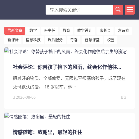
最新文章
教学
班主任
教育
教学设计
家长会
友谊赛
新课标
信息科技
课后服务
青春
智慧课堂
校园
社会评论：你替孩子挡下的风雨，终会化作他往后余生的滂沱
把最好的物质、全部偏爱、无限包容都塞给孩子，成了现在
父母默认的爱。 18 岁以前，他···
2026-08-06
3
情感随笔：致谢里，最轻的托住