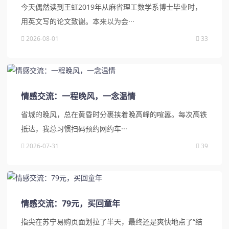
今天偶然读到王虹2019年从麻省理工数学系博士毕业时，
用英文写的论文致谢。本来以为会···
2026-08-01
33
情感交流：一程晚风，一念温情
省城的晚风，总在黄昏时分裹挟着晚高峰的喧嚣。每次高铁
抵达，我总习惯扫码预约网约车···
2026-07-31
39
情感交流：79元，买回童年
指尖在苏宁易购页面划拉了半天，最终还是爽快地点了“结